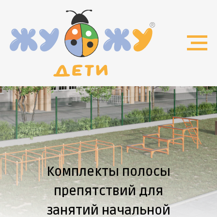
Комплекты
полосы
препятствий
для
занятий
начальной