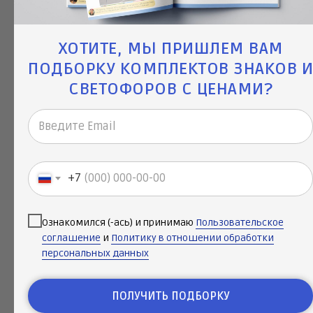
ХОТИТЕ, МЫ ПРИШЛЕМ ВАМ
ПОДБОРКУ КОМПЛЕКТОВ ЗНАКОВ И
Наши светофоры сделаны по
СВЕТОФОРОВ С ЦЕНАМИ?
стандартам реальных дорожных
светофоров. Однако они стали
удобнее в эксплуатации, а
занятия - вариативнее!
+7
Основные преимущества:
Ознакомился (-ась) и принимаю
Пользовательское
Внутренний аккумулятор для
соглашение
и
Политику в отношении обработки
максимальной безопасности
персональных данных
и удобства!
Надежный герметичный
ПОЛУЧИТЬ ПОДБОРКУ
корпус