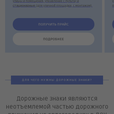
улицы и помещения, управление с пульта) и
у
стационарные
(для уличной площадки, с монтажом).
п
ПОЛУЧИТЬ ПРАЙС
ПОДРОБНЕЕ
ДЛЯ ЧЕГО НУЖНЫ ДОРОЖНЫЕ ЗНАКИ?
Дорожные знаки являются
неотъемлемой частью дорожного