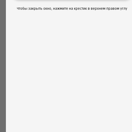
Обратный отсчет времени и
Чтобы закрыть окно, нажмите на крестик в верхнем правом углу
анимация на пешеходных
светофорах
Вариативные светофоры под
разный бюджет и задачи
Быстрая сборка и демонтаж,
инструмент в комплекте