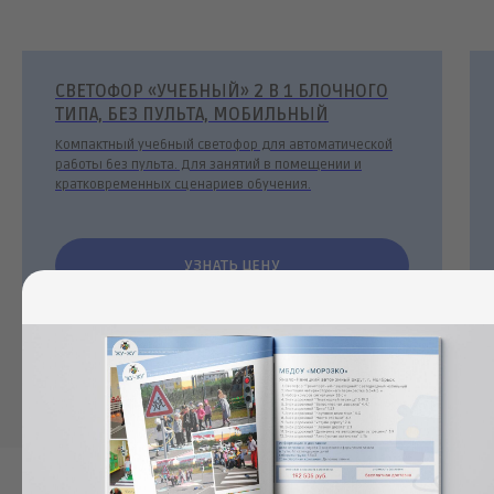
СВЕТОФОР «УЧЕБНЫЙ» 2 В 1 БЛОЧНОГО
ТИПА, БЕЗ ПУЛЬТА, МОБИЛЬНЫЙ
Компактный учебный светофор для автоматической
работы без пульта. Для занятий в помещении и
кратковременных сценариев обучения.
УЗНАТЬ ЦЕНУ
ПОДРОБНЕЕ