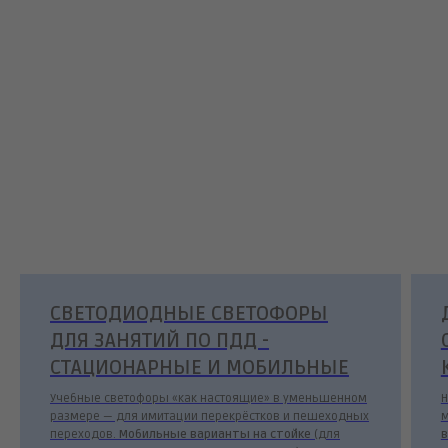
СВЕТОДИОДНЫЕ СВЕТОФОРЫ
ДЛЯ ЗАНЯТИЙ ПО ПДД -
СТАЦИОНАРНЫЕ И МОБИЛЬНЫЕ
Учебные светофоры «как настоящие» в уменьшенном
Н
размере — для имитации перекрёстков и пешеходных
м
переходов.
Мобильные варианты на стойке
(для
в