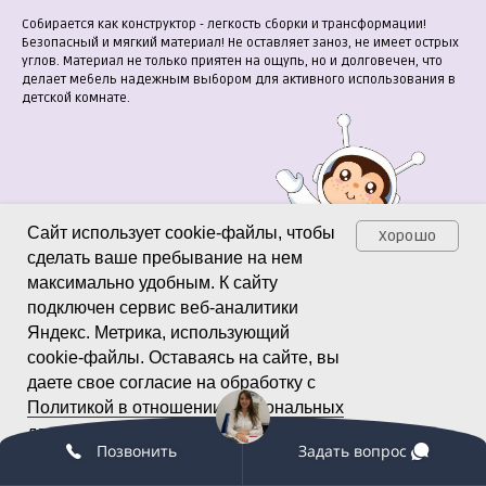
Собирается как конструктор - легкость сборки и трансформации!
Безопасный и мягкий материал! Не оставляет заноз, не имеет острых
углов. Материал не только приятен на ощупь, но и долговечен, что
делает мебель надежным выбором для активного использования в
детской комнате.
Сайт использует cookie-файлы, чтобы
Хорошо
сделать ваше пребывание на нем
максимально удобным. К cайту
подключен сервис веб-аналитики
Яндекс. Метрика, использующий
cookie-файлы. Оставаясь на сайте, вы
даете свое согласие на обработку с
Политикой в отношении персональных
Соберите свой комплект
данных
и
Пользовательским
Позвонить
Задать вопрос
соглашением
мебели «Космос»